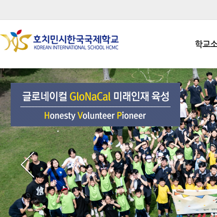
학교
학교장인
학생회장
학교상징
학교연혁
학교 CI
교직원현
학생현황
위치/전
전경사진