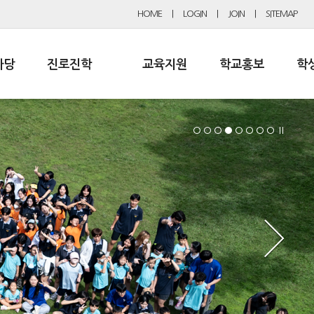
HOME
|
LOGIN
|
JOIN
|
SITEMAP
마당
진로진학
교육지원
학교홍보
학
활규정
공지사항 및 입시자료
행정실
보도자료
초등
동
진로교육
학교 이사회
협력기관현황
중등
문
드림레터
학교운영위원회
포토갤러리
로동아리
학교발전기금
학교 브로셔
소식지
학교건축기금
학교 홍보채널