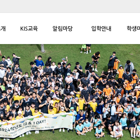
소개
KIS교육
알림마당
입학안내
학생
사말
교육목표
공지사항
전편입 전형 안내
학생생
인사말
교육과정
가정통신문
전편입 공지사항
봉사활
학사일정
납부금 안내
전-편입 서류양식
학교신
일과시간표
주간학습안내
전출 안내
자율진
재외교육기관장
스쿨버스 운행 안내
입학금/수업료
유초등 
성과평가자료
황
급식안내
교복구입안내
서식자료실
화
정보공개
학부모방
정기고사 기출문제