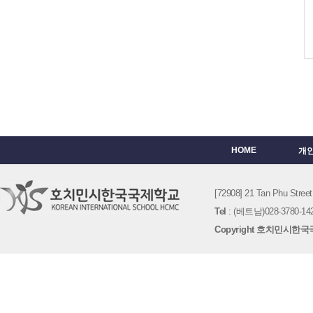
HOME
개
[72908] 21 Tan Phu St
Tel
: (베트남)028-3780-142
Copyright 호치민시한국국제학