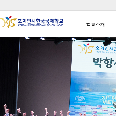
학교소개
학교장인사말
학생회장인사말
학교상징
학교연혁
학교 CI
교직원현황
학생현황
위치/전화
전경사진