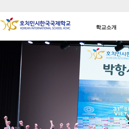
학교소개
학교장인사말
학생회장인사말
학교상징
학교연혁
학교 CI
교직원현황
학생현황
위치/전화
전경사진