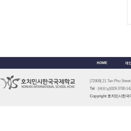
HOME
개
[72908] 21 Tan Phu St
Tel
: (베트남)028-3780-142
Copyright 호치민시한국국제학