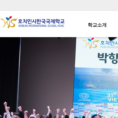
학교소개
학교장인사말
학생회장인사말
학교상징
학교연혁
학교 CI
교직원현황
학생현황
위치/전화
전경사진