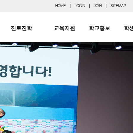
HOME
|
LOGIN
|
JOIN
|
SITEMAP
진로진학
교육지원
학교홍보
학
공지사항 및 입시자료
행정실
보도자료
초등
진로교육
학교 이사회
협력기관현황
중등
드림레터
학교운영위원회
포토갤러리
리
학교발전기금
학교 브로셔
학교건축기금
학교 홍보채널