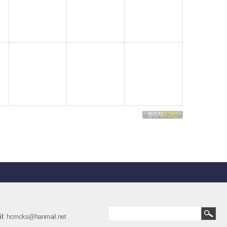
l
: hcmcks@hanmail.net