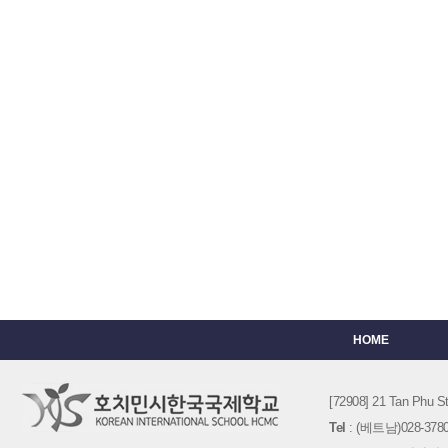
HOME
[72908] 21 Tan Phu
Tel
: (베트남)028-3780-