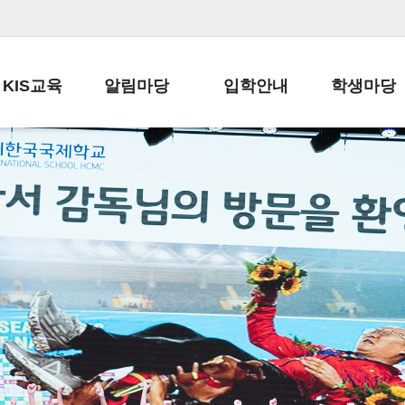
KIS교육
알림마당
입학안내
학생마당
교육목표
공지사항
전편입 전형 안내
학생생활규정
교육과정
가정통신문
전편입 공지사항
봉사활동
학사일정
납부금 안내
전-편입 서류양식
학교신문
일과시간표
주간학습안내
전출 안내
자율진로동아
재외교육기관장
스쿨버스 운행 안내
입학금/수업료
유초등 소식지
성과평가자료
급식안내
교복구입안내
서식자료실
정보공개
학부모방