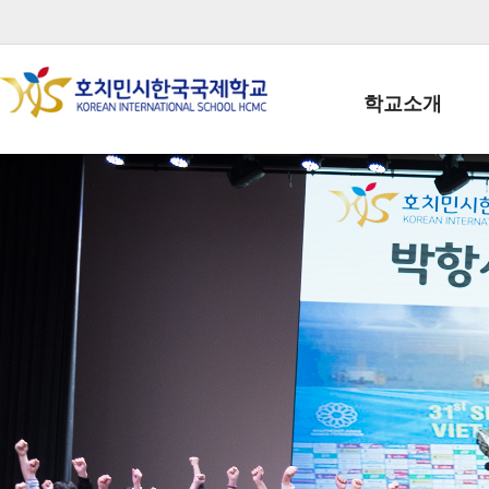
학교소개
학교장인사말
학생회장인사말
학교상징
학교연혁
학교 CI
교직원현황
학생현황
위치/전화
전경사진