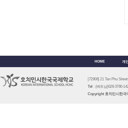
HOME
개
[72908] 21 Tan Phu St
Tel
: (베트남)028-3780-142
Copyright 호치민시한국국제학