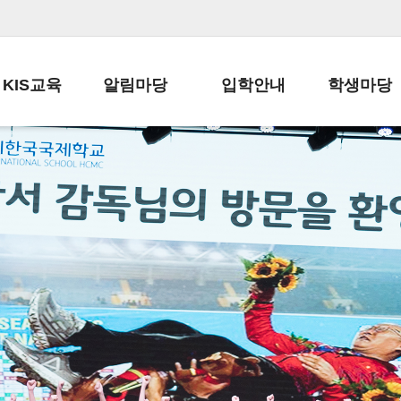
KIS교육
알림마당
입학안내
학생마당
교육목표
공지사항
전편입 전형 안내
학생생활규정
교육과정
가정통신문
전편입 공지사항
봉사활동
학사일정
납부금 안내
전-편입 서류양식
학교신문
일과시간표
주간학습안내
전출 안내
자율진로동아
재외교육기관장
스쿨버스 운행 안내
입학금/수업료
유초등 소식지
성과평가자료
급식안내
교복구입안내
서식자료실
정보공개
학부모방