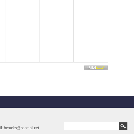
l
: hcmcks@hanmail.net