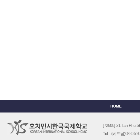
HOME
[72908] 21 Tan Phu
Tel
: (베트남)028-3780-