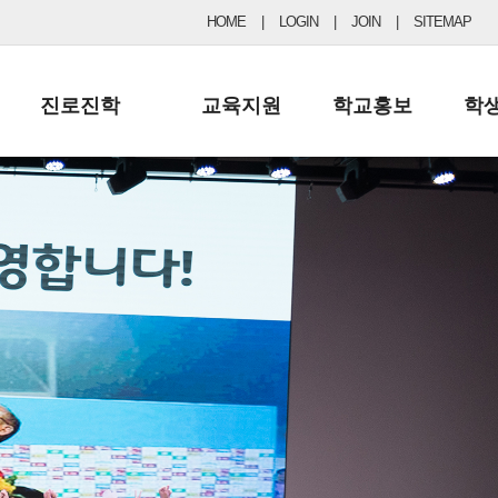
HOME
|
LOGIN
|
JOIN
|
SITEMAP
진로진학
교육지원
학교홍보
학
공지사항 및 입시자료
행정실
보도자료
초등
진로교육
학교 이사회
협력기관현황
중등
드림레터
학교운영위원회
포토갤러리
리
학교발전기금
학교 브로셔
학교건축기금
학교 홍보채널