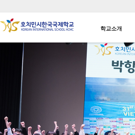
학교소개
학교장인사말
학생회장인사말
학교상징
학교연혁
학교 CI
교직원현황
학생현황
위치/전화
전경사진