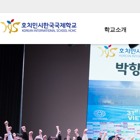
학교소개
학교장인사말
학생회장인사말
학교상징
학교연혁
학교 CI
교직원현황
학생현황
위치/전화
전경사진