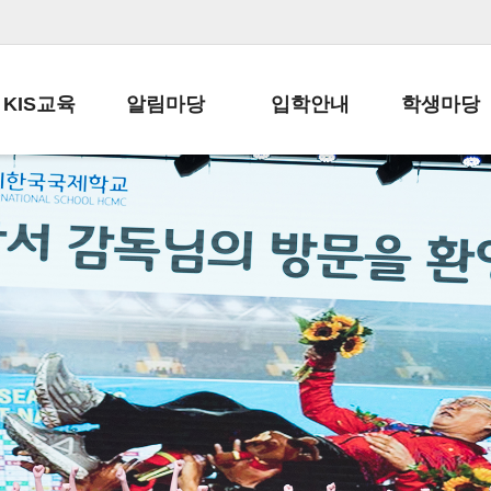
KIS교육
알림마당
입학안내
학생마당
교육목표
공지사항
전편입 전형 안내
학생생활규정
교육과정
가정통신문
전편입 공지사항
봉사활동
학사일정
납부금 안내
전-편입 서류양식
학교신문
일과시간표
주간학습안내
전출 안내
자율진로동아
재외교육기관장
스쿨버스 운행 안내
입학금/수업료
유초등 소식지
성과평가자료
급식안내
교복구입안내
서식자료실
정보공개
학부모방