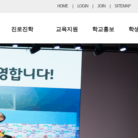
HOME
|
LOGIN
|
JOIN
|
SITEMAP
진로진학
교육지원
학교홍보
학
공지사항 및 입시자료
행정실
보도자료
초등
진로교육
학교 이사회
협력기관현황
중등
드림레터
학교운영위원회
포토갤러리
리
학교발전기금
학교 브로셔
학교건축기금
학교 홍보채널