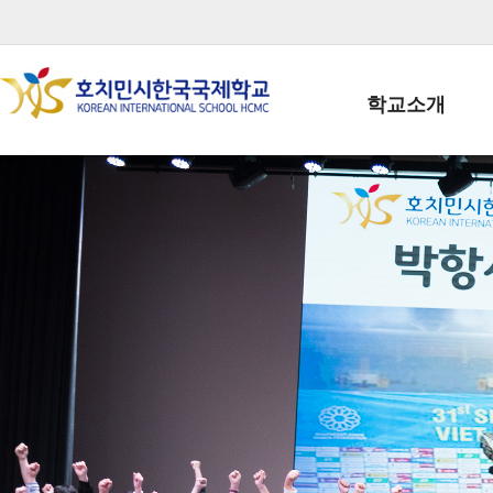
학교소개
학교장인사말
학생회장인사말
학교상징
학교연혁
학교 CI
교직원현황
학생현황
위치/전화
전경사진