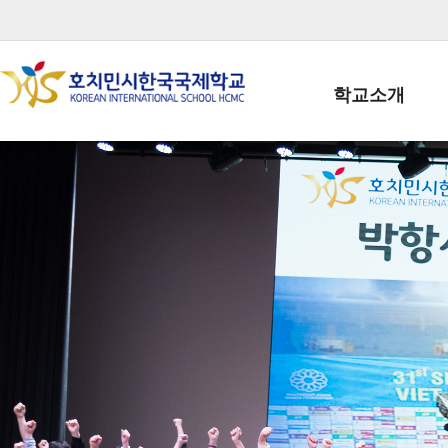
학교소개
학교장인사말
학생회장인사말
학교상징
학교연혁
학교 CI
교직원현황
학생현황
위치/전화
전경사진