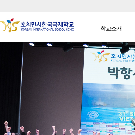
학교소개
학교장인사말
학생회장인사말
학교상징
학교연혁
학교 CI
교직원현황
학생현황
위치/전화
전경사진