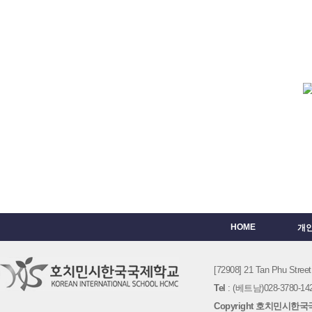
HOME
개
[72908] 21 Tan Phu St
Tel
: (베트남)028-3780-142
Copyright 호치민시한국국제학