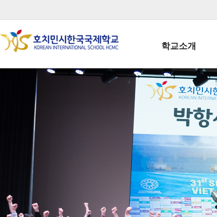
학교소개
학교장인사말
학생회장인사말
학교상징
학교연혁
학교 CI
교직원현황
학생현황
위치/전화
전경사진