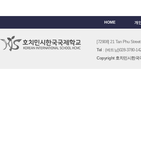
HOME
개
[72908] 21 Tan Phu St
Tel
: (베트남)028-3780-142
Copyright 호치민시한국국제학