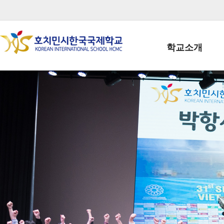
학교소개
학교장인사말
학생회장인사말
학교상징
학교연혁
학교 CI
교직원현황
학생현황
위치/전화
전경사진