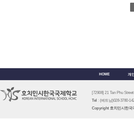
HOME
개
[72908] 21 Tan Phu St
Tel
: (베트남)028-3780-142
Copyright 호치민시한국국제학