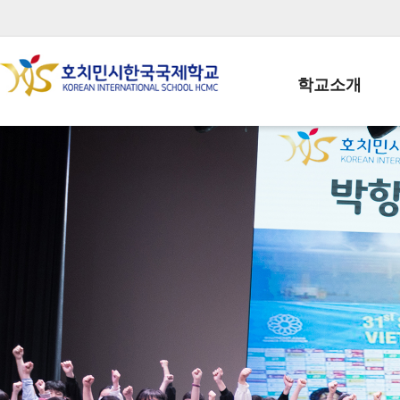
학교소개
학교장인사말
학생회장인사말
학교상징
학교연혁
학교 CI
교직원현황
학생현황
위치/전화
전경사진