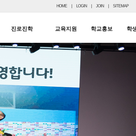
HOME
|
LOGIN
|
JOIN
|
SITEMAP
진로진학
교육지원
학교홍보
학
공지사항 및 입시자료
행정실
보도자료
초등
진로교육
학교 이사회
협력기관현황
중등
드림레터
학교운영위원회
포토갤러리
리
학교발전기금
학교 브로셔
학교건축기금
학교 홍보채널