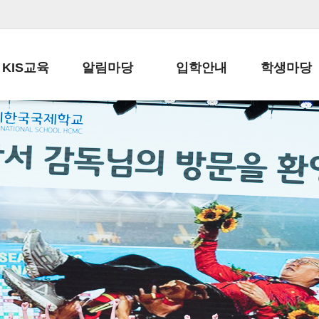
KIS교육
알림마당
입학안내
학생마당
교육목표
공지사항
전편입 전형 안내
학생생활규정
교육과정
가정통신문
전편입 공지사항
봉사활동
학사일정
납부금 안내
전-편입 서류양식
학교신문
일과시간표
주간학습안내
전출 안내
자율진로동아
재외교육기관장
스쿨버스 운행 안내
입학금/수업료
유초등 소식지
성과평가자료
급식안내
교복구입안내
서식자료실
정보공개
학부모방