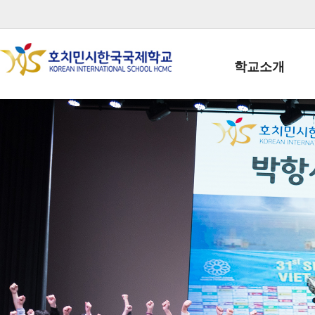
학교소개
학교장인사말
학생회장인사말
학교상징
학교연혁
학교 CI
교직원현황
학생현황
위치/전화
전경사진