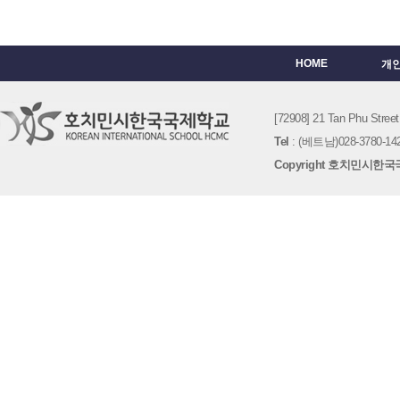
HOME
개
[72908] 21 Tan Phu St
Tel
: (베트남)028-3780-142
Copyright 호치민시한국국제학