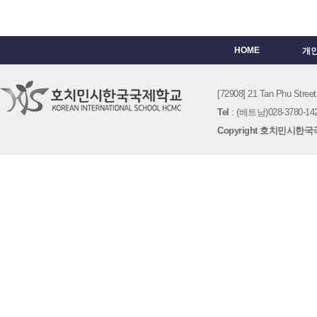
HOME
개
[72908] 21 Tan Phu St
Tel
: (베트남)028-3780-142
Copyright 호치민시한국국제학