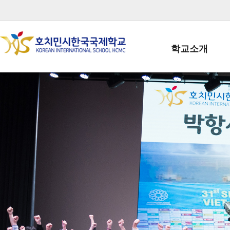
학교소개
학교장인사말
학생회장인사말
학교상징
학교연혁
학교 CI
교직원현황
학생현황
위치/전화
전경사진