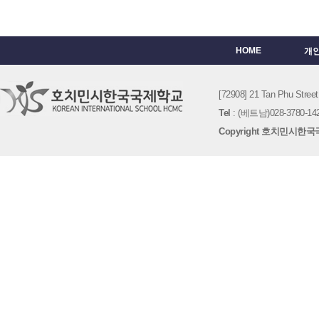
HOME
개
[72908] 21 Tan Phu St
Tel
: (베트남)028-3780-142
Copyright 호치민시한국국제학