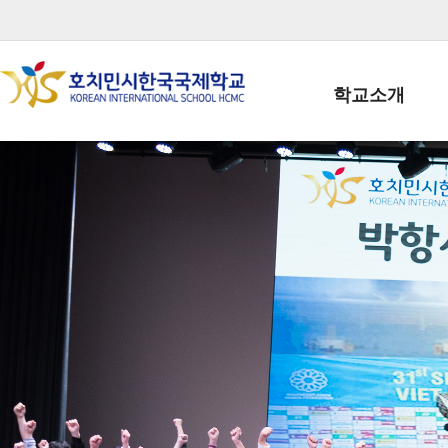
학교소개
학교장인사말
학생회장인사말
학교상징
학교연혁
학교 CI
교직원현황
학생현황
위치/전화
전경사진