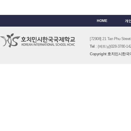
HOME
개
[72908] 21 Tan Phu St
Tel
: (베트남)028-3780-142
Copyright 호치민시한국국제학