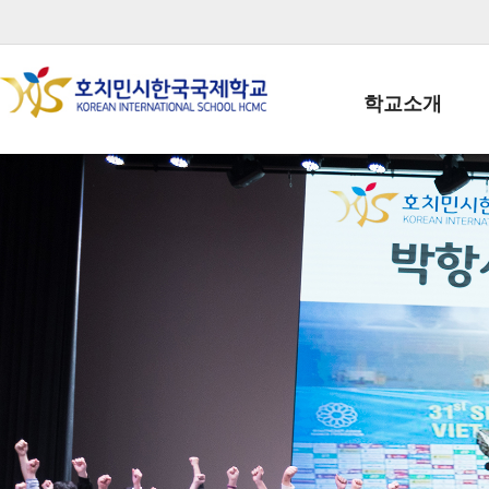
학교소개
학교장인사말
학생회장인사말
학교상징
학교연혁
학교 CI
교직원현황
학생현황
위치/전화
전경사진