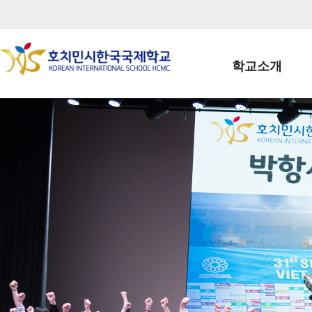
학교소개
학교장인사말
학생회장인사말
학교상징
학교연혁
학교 CI
교직원현황
학생현황
위치/전화
전경사진