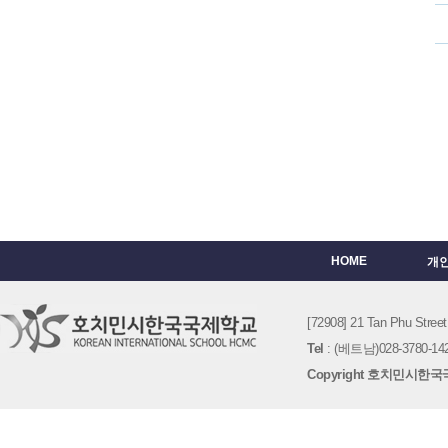
HOME
개
[72908] 21 Tan Phu St
Tel
: (베트남)028-3780-142
Copyright 호치민시한국국제학