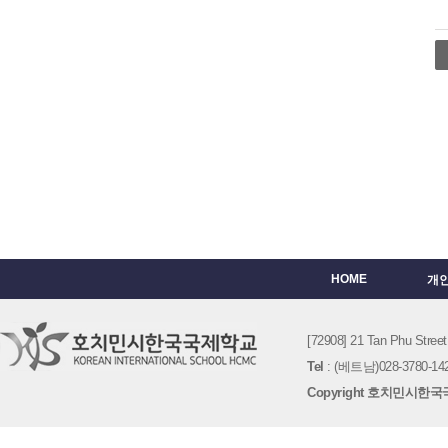
HOME
개
[72908] 21 Tan Phu St
Tel
: (베트남)028-3780-142
Copyright 호치민시한국국제학