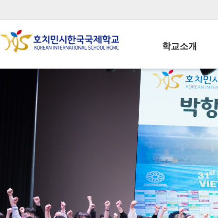
학교소개
학교장인사말
학생회장인사말
학교상징
학교연혁
학교 CI
교직원현황
학생현황
위치/전화
전경사진