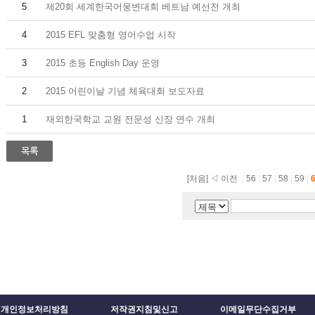
5
제20회 세계한국어웅변대회 베트남 예선전 개최
4
2015 EFL 맞춤형 영어수업 시작
3
2015 초등 English Day 운영
2
2015 어린이날 기념 체육대회 보도자료
1
재외한국학교 교원 전문성 신장 연수 개최
[처음]
◁ 이전
|
56
|
57
|
58
|
59
|
개인정보처리방침
저작권지침및신고
이메일무단수집거부