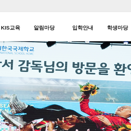
KIS교육
알림마당
입학안내
학생마당
교육목표
공지사항
전편입 전형 안내
학생생활규정
교육과정
가정통신문
전편입 공지사항
봉사활동
학사일정
납부금 안내
전-편입 서류양식
학교신문
일과시간표
주간학습안내
전출 안내
자율진로동아
재외교육기관장
스쿨버스 운행 안내
입학금/수업료
유초등 소식지
성과평가자료
급식안내
교복구입안내
서식자료실
정보공개
학부모방