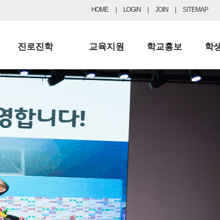
HOME
|
LOGIN
|
JOIN
|
SITEMAP
진로진학
교육지원
학교홍보
학
공지사항 및 입시자료
행정실
보도자료
초등
진로교육
학교 이사회
협력기관현황
중등
드림레터
학교운영위원회
포토갤러리
리
학교발전기금
학교 브로셔
학교건축기금
학교 홍보채널