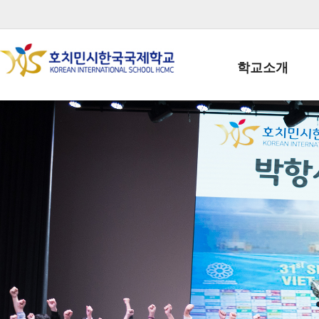
학교소개
학교장인사말
학생회장인사말
학교상징
학교연혁
학교 CI
교직원현황
학생현황
위치/전화
전경사진