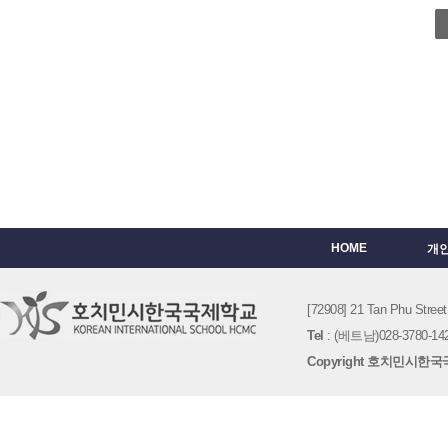
HOME
개
[72908] 21 Tan Phu St
Tel
: (베트남)028-3780-142
Copyright 호치민시한국국제학