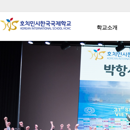
학교소개
학교장인사말
학생회장인사말
학교상징
학교연혁
학교 CI
교직원현황
학생현황
위치/전화
전경사진