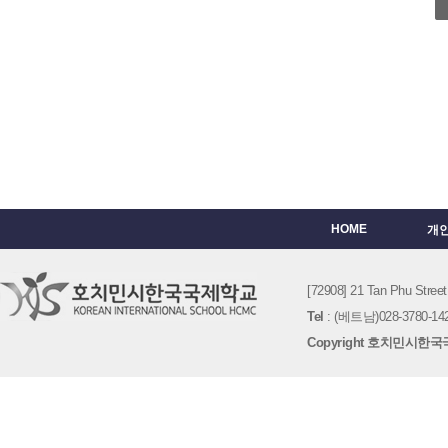
HOME
개
[72908] 21 Tan Phu St
Tel
: (베트남)028-3780-142
Copyright 호치민시한국국제학