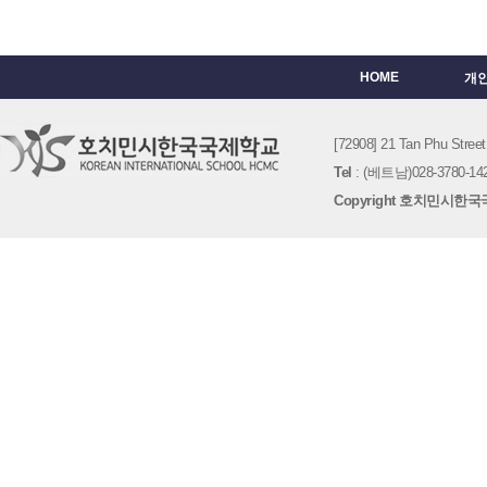
HOME
개
[72908] 21 Tan Phu St
Tel
: (베트남)028-3780-142
Copyright 호치민시한국국제학