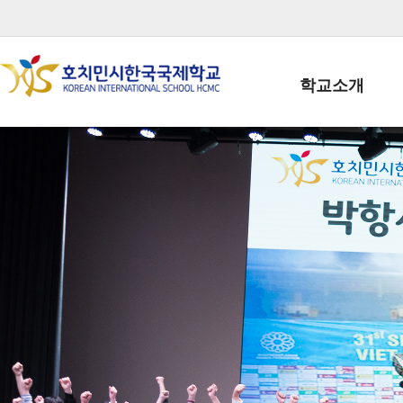
학교소개
학교장인사말
학생회장인사말
학교상징
학교연혁
학교 CI
교직원현황
학생현황
위치/전화
전경사진