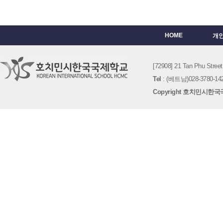
HOME
개
[72908] 21 Tan Phu St
Tel
: (베트남)028-3780-142
Copyright 호치민시한국국제학