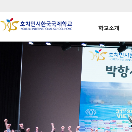
학교소개
학교장인사말
학생회장인사말
학교상징
학교연혁
학교 CI
교직원현황
학생현황
위치/전화
전경사진