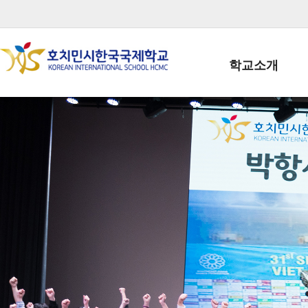
학교소개
학교장인사말
학생회장인사말
학교상징
학교연혁
학교 CI
교직원현황
학생현황
위치/전화
전경사진