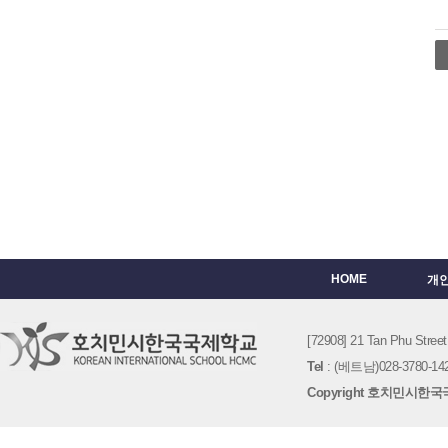
HOME
개
[72908] 21 Tan Phu St
Tel
: (베트남)028-3780-142
Copyright 호치민시한국국제학