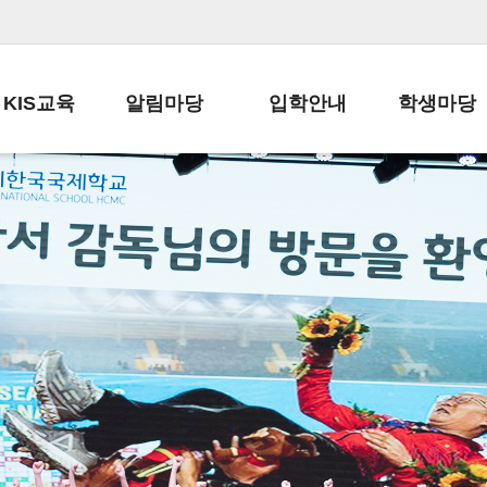
KIS교육
알림마당
입학안내
학생마당
교육목표
공지사항
전편입 전형 안내
학생생활규정
교육과정
가정통신문
전편입 공지사항
봉사활동
학사일정
납부금 안내
전-편입 서류양식
학교신문
일과시간표
주간학습안내
전출 안내
자율진로동아
재외교육기관장
스쿨버스 운행 안내
입학금/수업료
유초등 소식지
성과평가자료
급식안내
교복구입안내
서식자료실
정보공개
학부모방