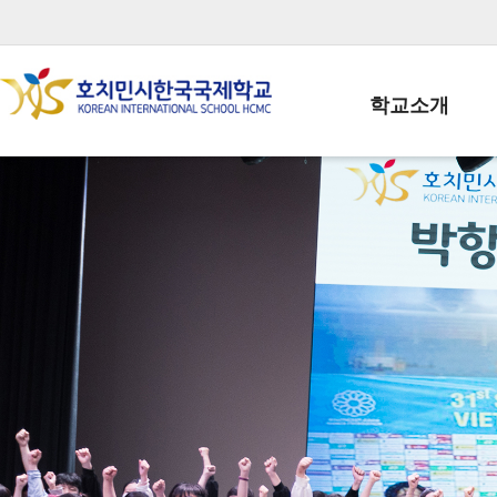
학교소개
학교장인사말
학생회장인사말
학교상징
학교연혁
학교 CI
교직원현황
학생현황
위치/전화
전경사진