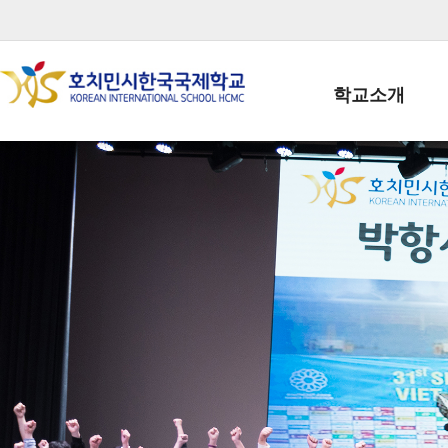
학교소개
학교장인사말
학생회장인사말
학교상징
학교연혁
학교 CI
교직원현황
학생현황
위치/전화
전경사진