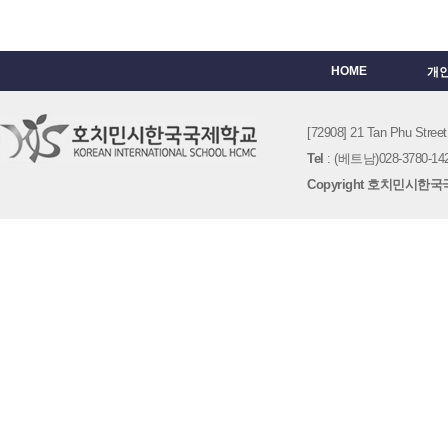
HOME
개
[72908] 21 Tan Phu St
Tel
: (베트남)028-3780-142
Copyright 호치민시한국국제학