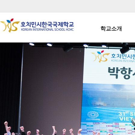
학교소개
학교장인사말
학생회장인사말
학교상징
학교연혁
학교 CI
교직원현황
학생현황
위치/전화
전경사진