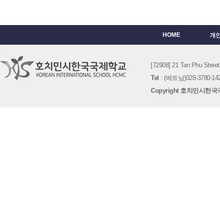
HOME
개
[72908] 21 Tan Phu St
Tel
: (베트남)028-3780-142
Copyright 호치민시한국국제학