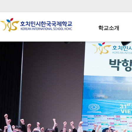
학교소개
학교장인사말
학생회장인사말
학교상징
학교연혁
학교 CI
교직원현황
학생현황
위치/전화
전경사진