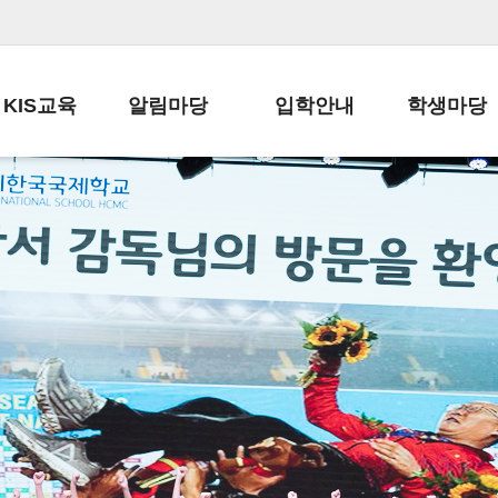
KIS교육
알림마당
입학안내
학생마당
교육목표
공지사항
전편입 전형 안내
학생생활규정
교육과정
가정통신문
전편입 공지사항
봉사활동
학사일정
납부금 안내
전-편입 서류양식
학교신문
일과시간표
주간학습안내
전출 안내
자율진로동아
재외교육기관장
스쿨버스 운행 안내
입학금/수업료
유초등 소식지
성과평가자료
급식안내
교복구입안내
서식자료실
정보공개
학부모방