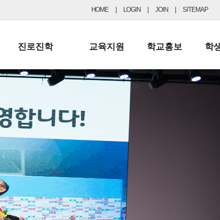
HOME
|
LOGIN
|
JOIN
|
SITEMAP
진로진학
교육지원
학교홍보
학
공지사항 및 입시자료
행정실
보도자료
초등
진로교육
학교 이사회
협력기관현황
중등
드림레터
학교운영위원회
포토갤러리
리
학교발전기금
학교 브로셔
학교건축기금
학교 홍보채널