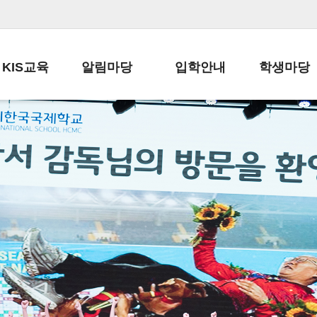
KIS교육
알림마당
입학안내
학생마당
교육목표
공지사항
전편입 전형 안내
학생생활규정
교육과정
가정통신문
전편입 공지사항
봉사활동
학사일정
납부금 안내
전-편입 서류양식
학교신문
일과시간표
주간학습안내
전출 안내
자율진로동아
재외교육기관장
스쿨버스 운행 안내
입학금/수업료
유초등 소식지
성과평가자료
급식안내
교복구입안내
서식자료실
정보공개
학부모방