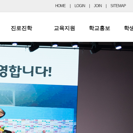
HOME
|
LOGIN
|
JOIN
|
SITEMAP
진로진학
교육지원
학교홍보
학
공지사항 및 입시자료
행정실
보도자료
초등
진로교육
학교 이사회
협력기관현황
중등
드림레터
학교운영위원회
포토갤러리
리
학교발전기금
학교 브로셔
학교건축기금
학교 홍보채널