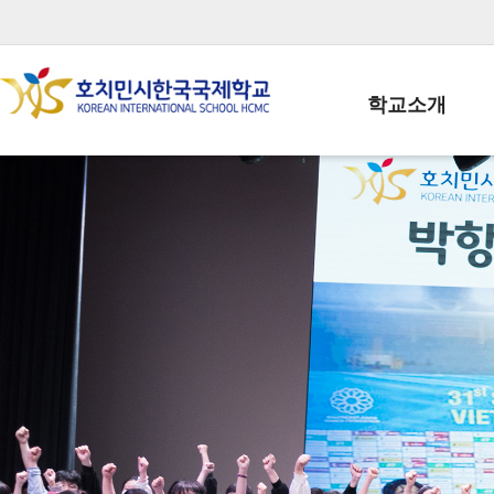
학교소개
학교장인사말
학생회장인사말
학교상징
학교연혁
학교 CI
교직원현황
학생현황
위치/전화
전경사진