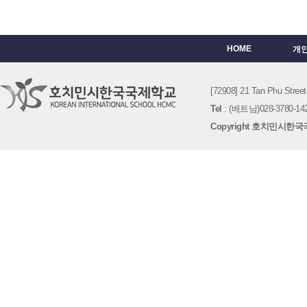
HOME
개
[72908] 21 Tan Phu St
Tel
: (베트남)028-3780-142
Copyright 호치민시한국국제학