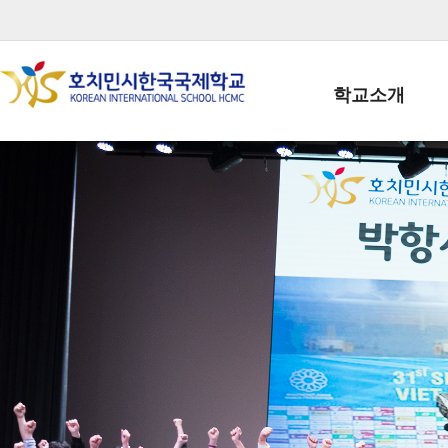
학교소개
학교장인사말
학생회장인사말
학교상징
학교연혁
학교 CI
교직원현황
학생현황
위치/전화
전경사진