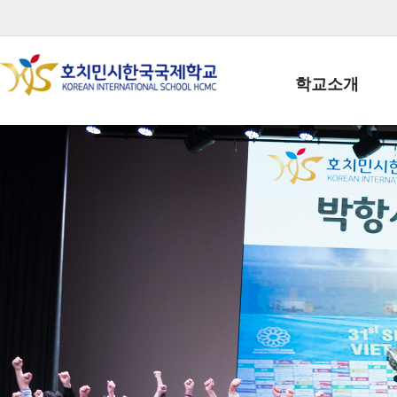
학교소개
학교장인사말
학생회장인사말
학교상징
학교연혁
학교 CI
교직원현황
학생현황
위치/전화
전경사진