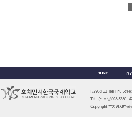
HOME
개
[72908] 21 Tan Phu St
Tel
: (베트남)028-3780-142
Copyright 호치민시한국국제학