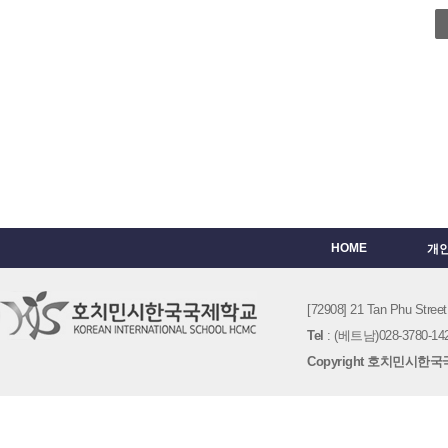
HOME
개
[72908] 21 Tan Phu St
Tel
: (베트남)028-3780-142
Copyright 호치민시한국국제학