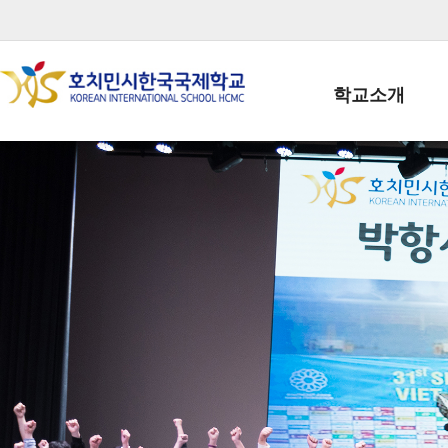
학교소개
학교장인사말
학생회장인사말
학교상징
학교연혁
학교 CI
교직원현황
학생현황
위치/전화
전경사진