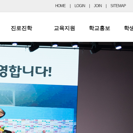
HOME
|
LOGIN
|
JOIN
|
SITEMAP
진로진학
교육지원
학교홍보
학
공지사항 및 입시자료
행정실
보도자료
초등
진로교육
학교 이사회
협력기관현황
중등
드림레터
학교운영위원회
포토갤러리
리
학교발전기금
학교 브로셔
학교건축기금
학교 홍보채널