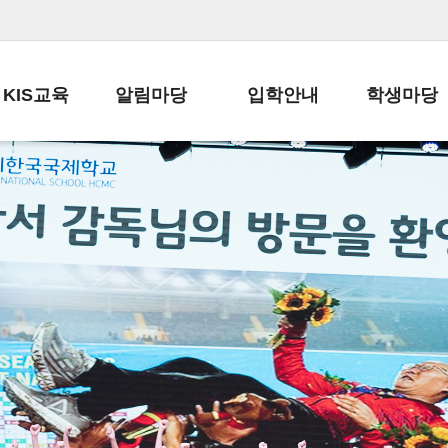
KIS교육
알림마당
입학안내
학생마당
교육목표
공지사항
전편입 전형 안내
학생생활규정
교육과정
가정통신문
전편입 공지사항
봉사활동
학사일정
납부금 안내
전-편입 서류양식
학교신문
일과시간표
주간학습안내
전출 안내
자율진로동아
재외교육기관장
스쿨버스 운행 안내
입학금/수업료
유초등 소식지
성과평가자료
급식안내
교복구입안내
서식자료실
정보공개
학부모방