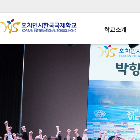
학교소개
학교장인사말
학생회장인사말
학교상징
학교연혁
학교 CI
교직원현황
학생현황
위치/전화
전경사진