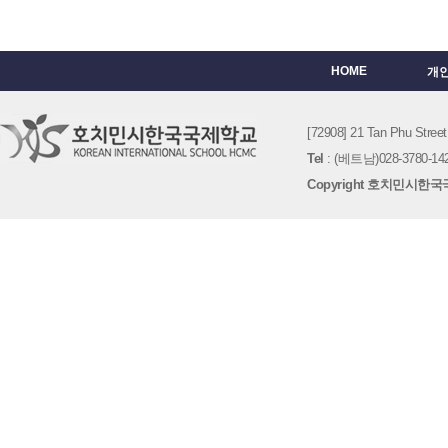
HOME
개
[72908] 21 Tan Phu St
Tel
: (베트남)028-3780-142
Copyright 호치민시한국국제학