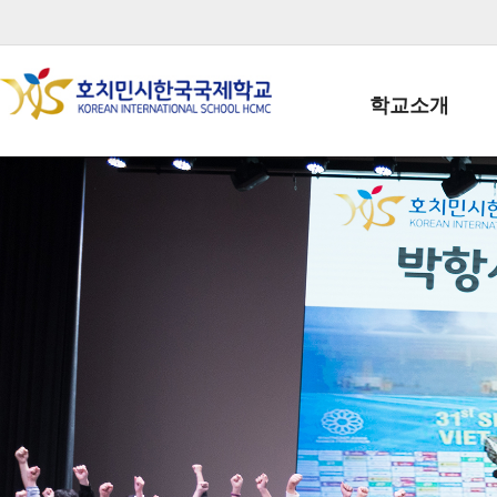
학교소개
학교장인사말
학생회장인사말
학교상징
학교연혁
학교 CI
교직원현황
학생현황
위치/전화
전경사진