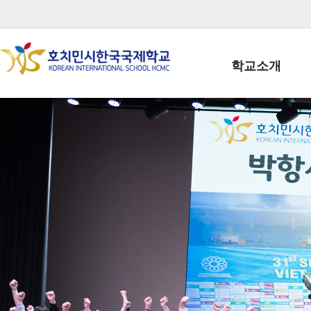
학교소개
학교장인사말
학생회장인사말
학교상징
학교연혁
학교 CI
교직원현황
학생현황
위치/전화
전경사진