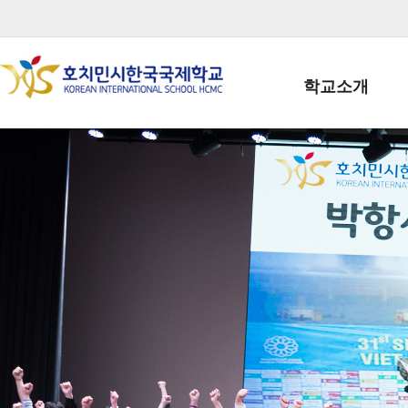
학교소개
학교장인사말
학생회장인사말
학교상징
학교연혁
학교 CI
교직원현황
학생현황
위치/전화
전경사진