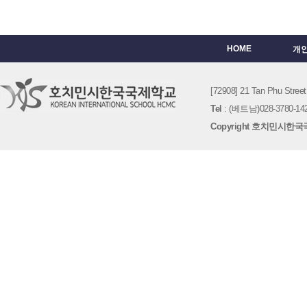
HOME
개
[72908] 21 Tan Phu St
Tel
: (베트남)028-3780-142
Copyright 호치민시한국국제학