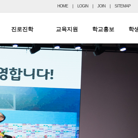
HOME
|
LOGIN
|
JOIN
|
SITEMAP
진로진학
교육지원
학교홍보
학
공지사항 및 입시자료
행정실
보도자료
초등
진로교육
학교 이사회
협력기관현황
중등
드림레터
학교운영위원회
포토갤러리
리
학교발전기금
학교 브로셔
학교건축기금
학교 홍보채널