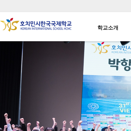
학교소개
학교장인사말
학생회장인사말
학교상징
학교연혁
학교 CI
교직원현황
학생현황
위치/전화
전경사진