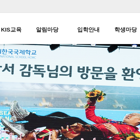
KIS교육
알림마당
입학안내
학생마당
교육목표
공지사항
전편입 전형 안내
학생생활규정
교육과정
가정통신문
전편입 공지사항
봉사활동
학사일정
납부금 안내
전-편입 서류양식
학교신문
일과시간표
주간학습안내
전출 안내
자율진로동아
재외교육기관장
스쿨버스 운행 안내
입학금/수업료
유초등 소식지
성과평가자료
급식안내
교복구입안내
서식자료실
정보공개
학부모방