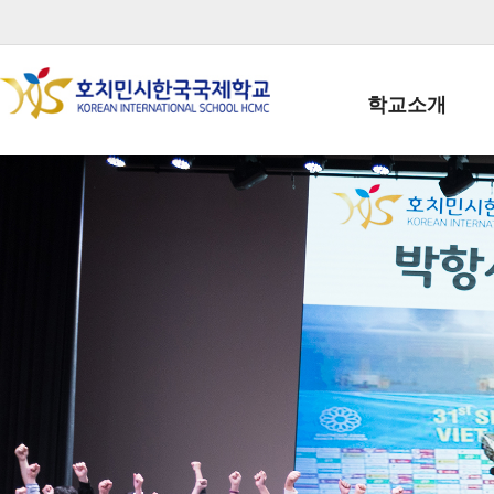
학교소개
학교장인사말
학생회장인사말
학교상징
학교연혁
학교 CI
교직원현황
학생현황
위치/전화
전경사진