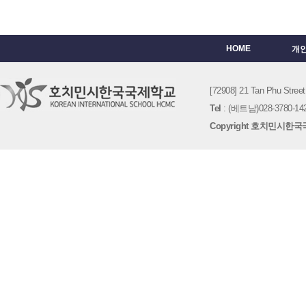
HOME
개
[72908] 21 Tan Phu St
Tel
: (베트남)028-3780-142
Copyright 호치민시한국국제학