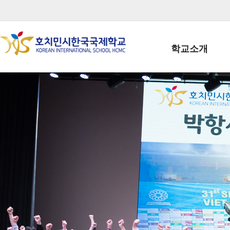
학교소개
학교장인사말
학생회장인사말
학교상징
학교연혁
학교 CI
교직원현황
학생현황
위치/전화
전경사진