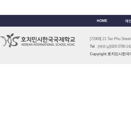
HOME
개
[72908] 21 Tan Phu St
Tel
: (베트남)028-3780-142
Copyright 호치민시한국국제학