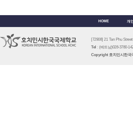
HOME
개
[72908] 21 Tan Phu St
Tel
: (베트남)028-3780-142
Copyright 호치민시한국국제학