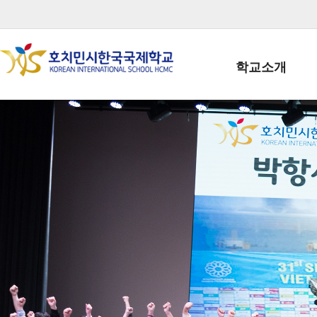
학교소개
학교장인사말
학생회장인사말
학교상징
학교연혁
학교 CI
교직원현황
학생현황
위치/전화
전경사진