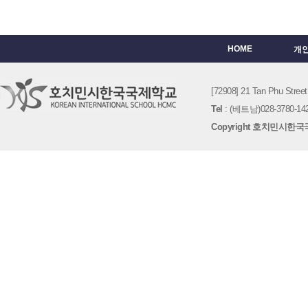
HOME
개
[72908] 21 Tan Phu St
Tel
: (베트남)028-3780-142
Copyright 호치민시한국국제학