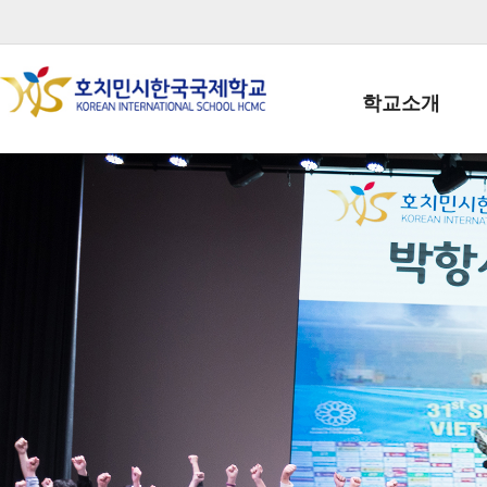
학교소개
학교장인사말
학생회장인사말
학교상징
학교연혁
학교 CI
교직원현황
학생현황
위치/전화
전경사진