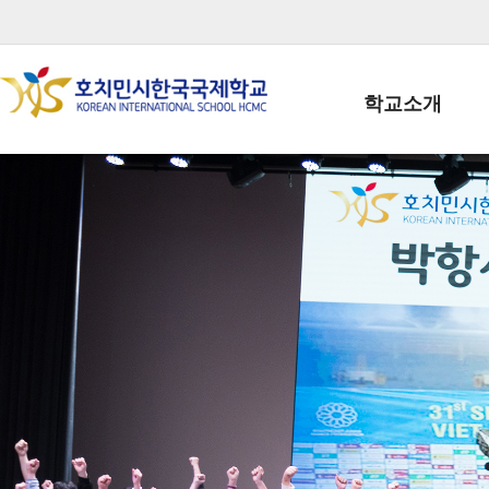
학교소개
학교장인사말
학생회장인사말
학교상징
학교연혁
학교 CI
교직원현황
학생현황
위치/전화
전경사진