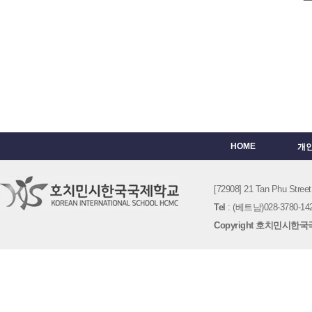
HOME
개
[72908] 21 Tan Phu St
Tel
: (베트남)028-3780-142
Copyright 호치민시한국국제학