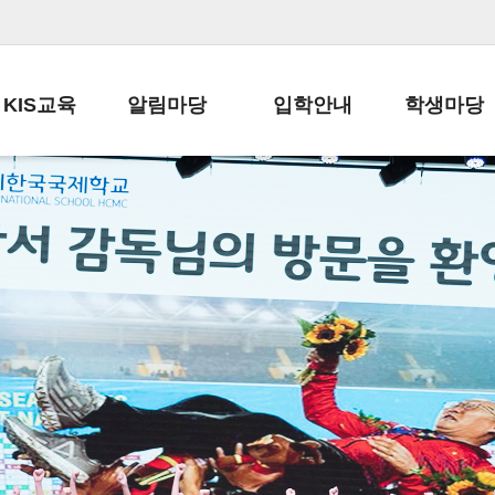
KIS교육
알림마당
입학안내
학생마당
교육목표
공지사항
전편입 전형 안내
학생생활규정
교육과정
가정통신문
전편입 공지사항
봉사활동
학사일정
납부금 안내
전-편입 서류양식
학교신문
일과시간표
주간학습안내
전출 안내
자율진로동아
재외교육기관장
스쿨버스 운행 안내
입학금/수업료
유초등 소식지
성과평가자료
급식안내
교복구입안내
서식자료실
정보공개
학부모방