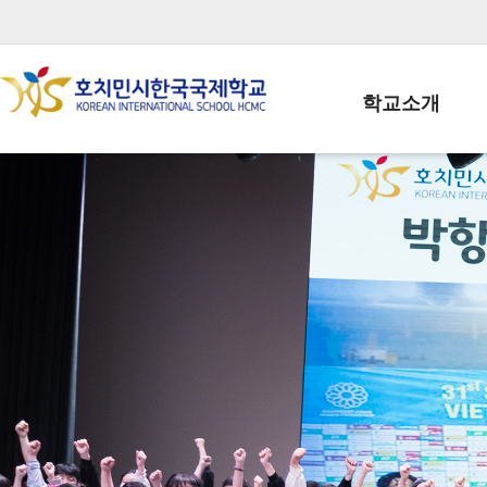
학교소개
학교장인사말
학생회장인사말
학교상징
학교연혁
학교 CI
교직원현황
학생현황
위치/전화
전경사진