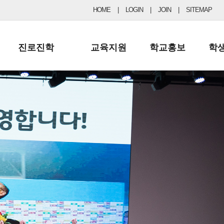
HOME
|
LOGIN
|
JOIN
|
SITEMAP
진로진학
교육지원
학교홍보
학
공지사항 및 입시자료
행정실
보도자료
초등
진로교육
학교 이사회
협력기관현황
중등
드림레터
학교운영위원회
포토갤러리
리
학교발전기금
학교 브로셔
학교건축기금
학교 홍보채널