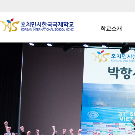
학교소개
학교장인사말
학생회장인사말
학교상징
학교연혁
학교 CI
교직원현황
학생현황
위치/전화
전경사진