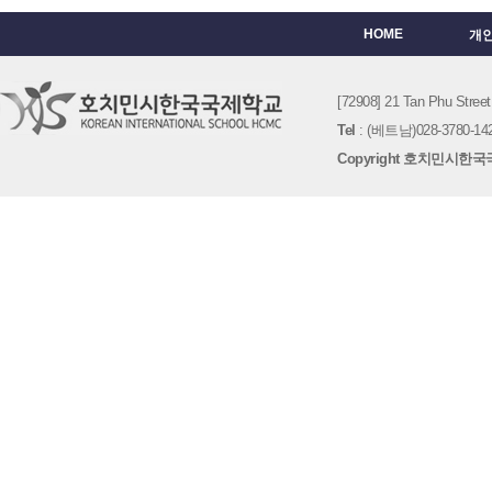
HOME
개
[72908] 21 Tan Phu St
Tel
: (베트남)028-3780-142
Copyright 호치민시한국국제학