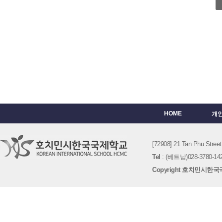
HOME
개
[72908] 21 Tan Phu St
Tel
: (베트남)028-3780-142
Copyright 호치민시한국국제학