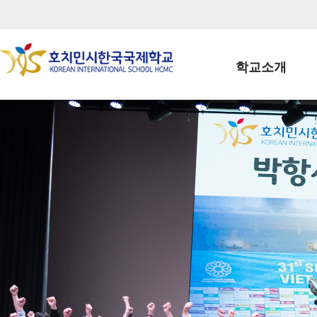
학교소개
학교장인사말
학생회장인사말
학교상징
학교연혁
학교 CI
교직원현황
학생현황
위치/전화
전경사진