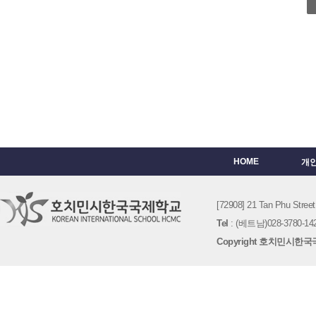
HOME
개
[72908] 21 Tan Phu St
Tel
: (베트남)028-3780-142
Copyright 호치민시한국국제학