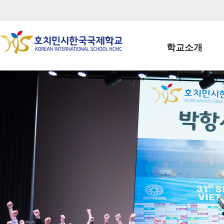
학교소개
학교장인사말
학생회장인사말
학교상징
학교연혁
학교 CI
교직원현황
학생현황
위치/전화
전경사진