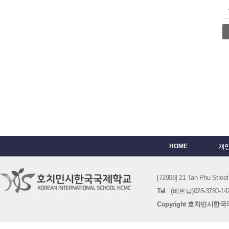
HOME
개
[72908] 21 Tan Phu St
Tel
: (베트남)028-3780-142
Copyright 호치민시한국국제학