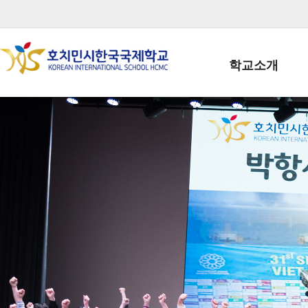
학교소개
학교장인사말
학생회장인사말
학교상징
학교연혁
학교 CI
교직원현황
학생현황
위치/전화
전경사진