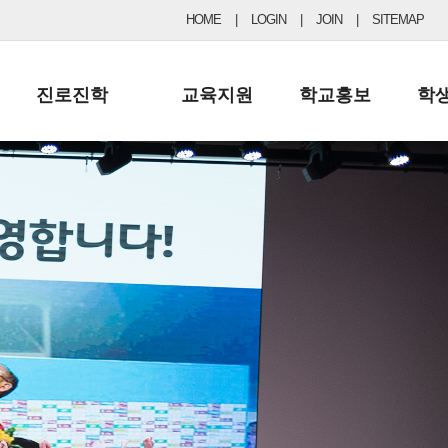
HOME
|
LOGIN
|
JOIN
|
SITEMAP
진로진학
교육지원
학교홍보
학
공지사항 및 입시자료
행정실
보도자료
초등
진로교육
학교 이사회
협력기관현황
중등
드림레터
학교운영위원회
포토갤러리
리
학교발전기금
학교 브로셔
학교건축기금
학교 홍보채널