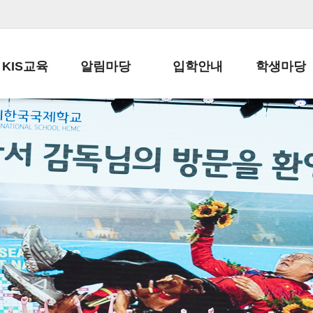
KIS교육
알림마당
입학안내
학생마당
교육목표
공지사항
전편입 전형 안내
학생생활규정
교육과정
가정통신문
전편입 공지사항
봉사활동
학사일정
납부금 안내
전-편입 서류양식
학교신문
일과시간표
주간학습안내
전출 안내
자율진로동아
재외교육기관장
스쿨버스 운행 안내
입학금/수업료
유초등 소식지
성과평가자료
급식안내
교복구입안내
서식자료실
정보공개
학부모방