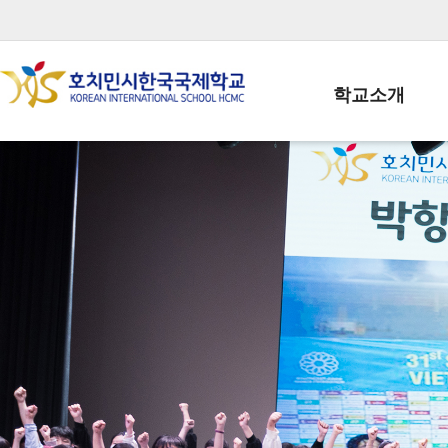
학교소개
학교장인사말
학생회장인사말
학교상징
학교연혁
학교 CI
교직원현황
학생현황
위치/전화
전경사진