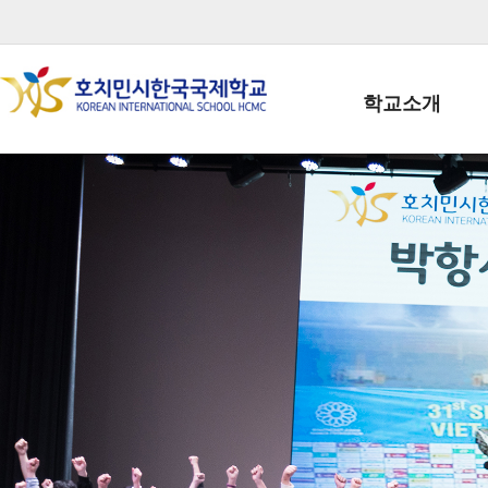
학교소개
학교장인사말
학생회장인사말
학교상징
학교연혁
학교 CI
교직원현황
학생현황
위치/전화
전경사진