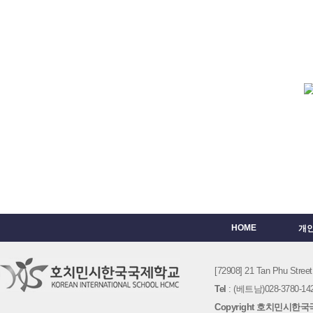
HOME
개
[72908] 21 Tan Phu St
Tel
: (베트남)028-3780-142
Copyright 호치민시한국국제학